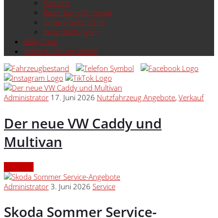
Karriere
Bewerbungsformular
Unsere Geschichte
Veranstaltungen
eBay Shop
Terminbuchung online
Administrator
17. Juni 2026
Nutzfahrzeug Angebote
,
Verkauf
Der neue VW Caddy und
Multivan
Continue
Administrator
3. Juni 2026
Service
Skoda Sommer Service-