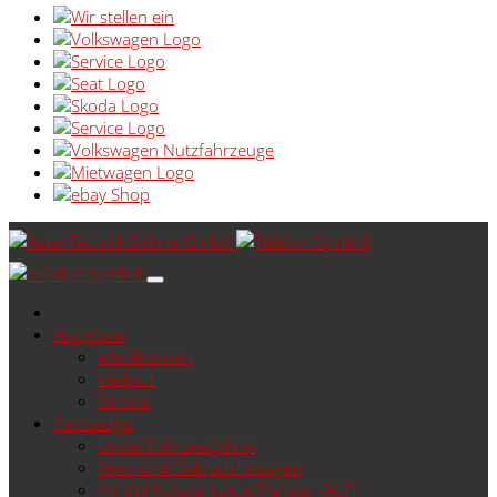
Angebote
alle Aktionen
Verkauf
Service
Fahrzeuge
Unser Fahrzeugshop
Neu- und Gebrauchtwagen
Ihr VW Nutzfahrzeug Partner (ALT)