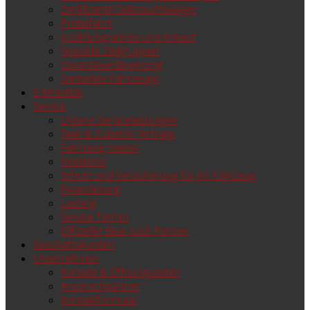
Zertifizierte Gebrauchtwagen
Probefahrt
Inzahlungnahme und Ankauf
Spezielle Zielgruppen
Garantieverlängerung
Gemerkte Fahrzeuge
E-Mobilität
Service
Unsere Serviceleistungen
Teile & Zubehör Anfrage
Fahrzeug mieten
Notdienst
Schutz und Versicherung für ihr Fahrzeug
Finanzierung
Leasing
Service Termin
Offizieller Bear Lock Partner
Geschäftskunden
Unternehmen
Kontakt & Öffnungszeiten
Ansprechpartner
Kontaktformular