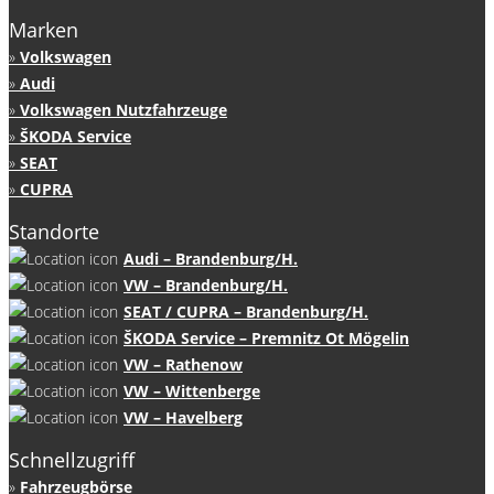
Marken
Volkswagen
Audi
Volkswagen Nutzfahrzeuge
ŠKODA Service
SEAT
CUPRA
Standorte
Audi – Brandenburg/H.
VW – Brandenburg/H.
SEAT / CUPRA – Brandenburg/H.
ŠKODA Service – Premnitz Ot Mögelin
VW – Rathenow
VW – Wittenberge
VW – Havelberg
Schnellzugriff
Fahrzeugbörse