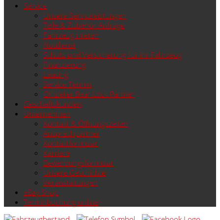
Service
Unsere Serviceleistungen
Teile & Zubehör Anfrage
Fahrzeug mieten
Notdienst
Schutz und Versicherung für ihr Fahrzeug
Finanzierung
Leasing
Service Termin
Offizieller Bear Lock Partner
Geschäftskunden
Unternehmen
Kontakt & Öffnungszeiten
Ansprechpartner
Kontaktformular
Karriere
Bewerbungsformular
Unsere Geschichte
Veranstaltungen
eBay Shop
Terminbuchung online