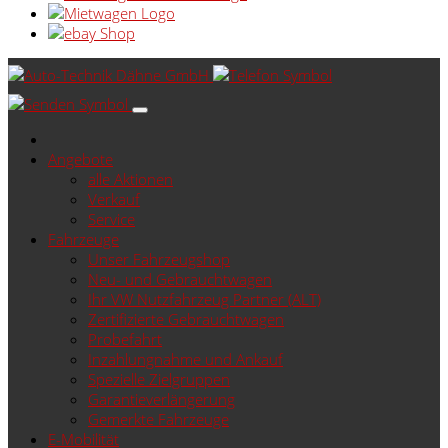
Angebote
alle Aktionen
Verkauf
Service
Fahrzeuge
Unser Fahrzeugshop
Neu- und Gebrauchtwagen
Ihr VW Nutzfahrzeug Partner (ALT)
Zertifizierte Gebrauchtwagen
Probefahrt
Inzahlungnahme und Ankauf
Spezielle Zielgruppen
Garantieverlängerung
Gemerkte Fahrzeuge
E-Mobilität