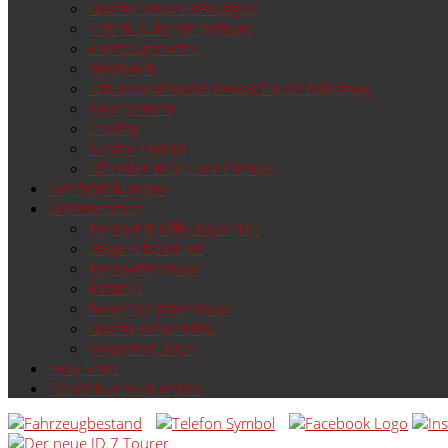
Unsere Serviceleistungen
Teile & Zubehör Anfrage
Fahrzeug mieten
Notdienst
Schutz und Versicherung für ihr Fahrzeug
Finanzierung
Leasing
Service Termin
Offizieller Bear Lock Partner
Geschäftskunden
Unternehmen
Kontakt & Öffnungszeiten
Ansprechpartner
Kontaktformular
Karriere
Bewerbungsformular
Unsere Geschichte
Veranstaltungen
eBay Shop
Terminbuchung online