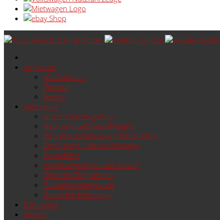
Angebote
alle Aktionen
Verkauf
Service
Fahrzeuge
Unser Fahrzeugshop
Neu- und Gebrauchtwagen
Ihr VW Nutzfahrzeug Partner (ALT)
Zertifizierte Gebrauchtwagen
Probefahrt
Inzahlungnahme und Ankauf
Spezielle Zielgruppen
Garantieverlängerung
Gemerkte Fahrzeuge
E-Mobilität
Service