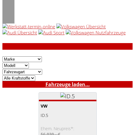
FAHRZEUGE LADEN...
Fahrzeuge laden...
VW
ID.5
Ehem. Neupreis*:
56.030,- €