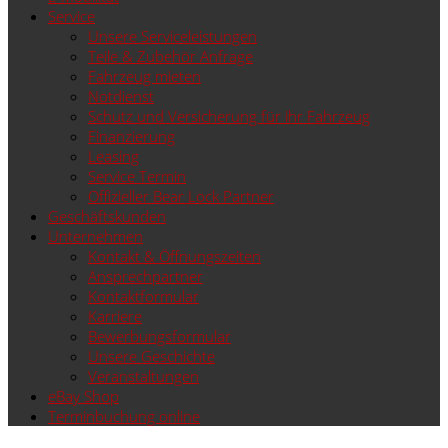
Service
Unsere Serviceleistungen
Teile & Zubehör Anfrage
Fahrzeug mieten
Notdienst
Schutz und Versicherung für ihr Fahrzeug
Finanzierung
Leasing
Service Termin
Offizieller Bear Lock Partner
Geschäftskunden
Unternehmen
Kontakt & Öffnungszeiten
Ansprechpartner
Kontaktformular
Karriere
Bewerbungsformular
Unsere Geschichte
Veranstaltungen
eBay Shop
Terminbuchung online