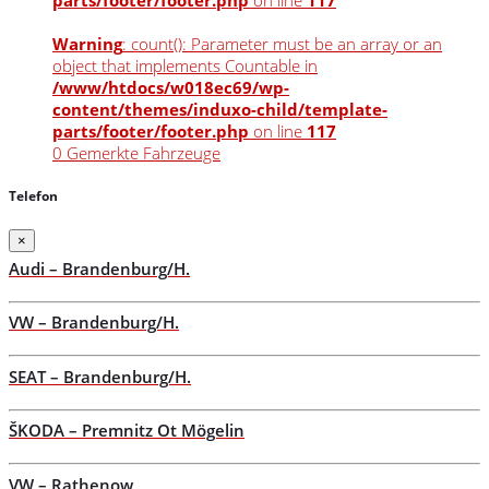
parts/footer/footer.php
on line
117
Warning
: count(): Parameter must be an array or an
object that implements Countable in
/www/htdocs/w018ec69/wp-
content/themes/induxo-child/template-
parts/footer/footer.php
on line
117
0
Gemerkte Fahrzeuge
Telefon
×
Audi – Brandenburg/H.
VW – Brandenburg/H.
SEAT – Brandenburg/H.
ŠKODA – Premnitz Ot Mögelin
VW – Rathenow