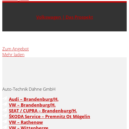
Volkswagen | Das Prospekt
Zum Angebot
Mehr laden
Auto-Technik Dähne GmbH
Audi – Brandenburg/H.
VW – Brandenburg/H.
SEAT / CUPRA – Brandenburg/H.
ŠKODA Service – Premnitz Ot Mögelin
VW – Rathenow
VW – Wittenberge