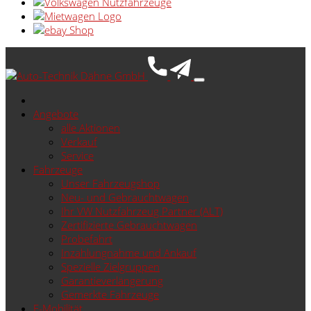
Angebote
alle Aktionen
Verkauf
Service
Fahrzeuge
Unser Fahrzeugshop
Neu- und Gebrauchtwagen
Ihr VW Nutzfahrzeug Partner (ALT)
Zertifizierte Gebrauchtwagen
Probefahrt
Inzahlungnahme und Ankauf
Spezielle Zielgruppen
Garantieverlängerung
Gemerkte Fahrzeuge
E-Mobilität