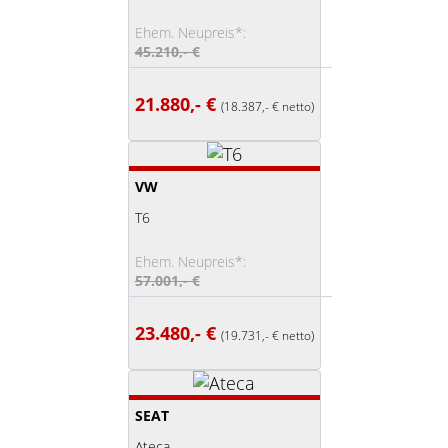
Ehem. Neupreis*:
45.210,- €
21.880,- €
(18.387,- € netto)
VW
T6
Ehem. Neupreis*:
57.001,- €
23.480,- €
(19.731,- € netto)
SEAT
Ateca