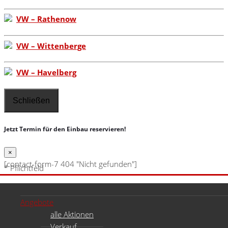
VW – Rathenow
VW – Wittenberge
VW – Havelberg
Schließen
Jetzt Termin für den Einbau reservieren!
×
[contact-form-7 404 "Nicht gefunden"]
* Pflichtfeld
Angebote
alle Aktionen
Verkauf