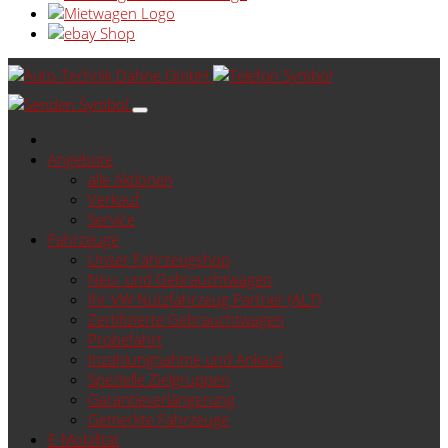
Angebote
alle Aktionen
Verkauf
Service
Fahrzeuge
Unser Fahrzeugshop
Neu- und Gebrauchtwagen
Ihr VW Nutzfahrzeug Partner (ALT)
Zertifizierte Gebrauchtwagen
Probefahrt
Inzahlungnahme und Ankauf
Spezielle Zielgruppen
Garantieverlängerung
Gemerkte Fahrzeuge
E-Mobilität