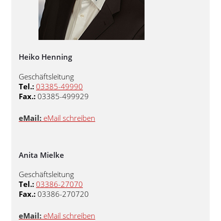
Heiko Henning
Geschäftsleitung
Tel.:
03385-49990
Fax.:
03385-499929
eMail:
eMail schreiben
Anita Mielke
Geschäftsleitung
Tel.:
03386-27070
Fax.:
03386-270720
eMail:
eMail schreiben