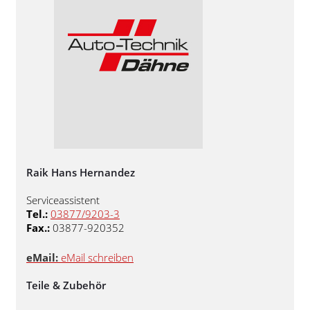
Raik Hans Hernandez
Serviceassistent
Tel.:
03877/9203-3
Fax.:
03877-920352
eMail:
eMail schreiben
Teile & Zubehör