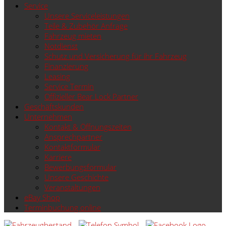
Service
Unsere Serviceleistungen
Teile & Zubehör Anfrage
Fahrzeug mieten
Notdienst
Schutz und Versicherung für ihr Fahrzeug
Finanzierung
Leasing
Service Termin
Offizieller Bear Lock Partner
Geschäftskunden
Unternehmen
Kontakt & Öffnungszeiten
Ansprechpartner
Kontaktformular
Karriere
Bewerbungsformular
Unsere Geschichte
Veranstaltungen
eBay Shop
Terminbuchung online