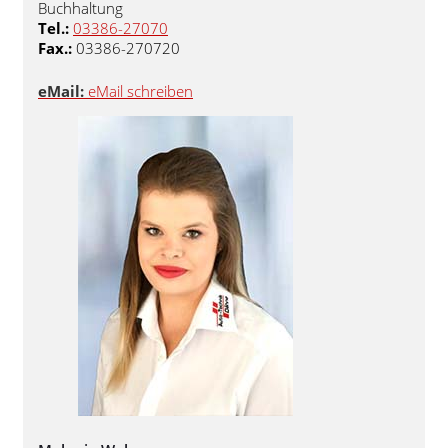
Buchhaltung
Tel.:
03386-27070
Fax.:
03386-270720
eMail:
eMail schreiben