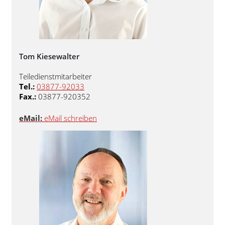
Tom Kiesewalter
Teiledienstmitarbeiter
Tel.:
03877-92033
Fax.:
03877-920352
eMail:
eMail schreiben