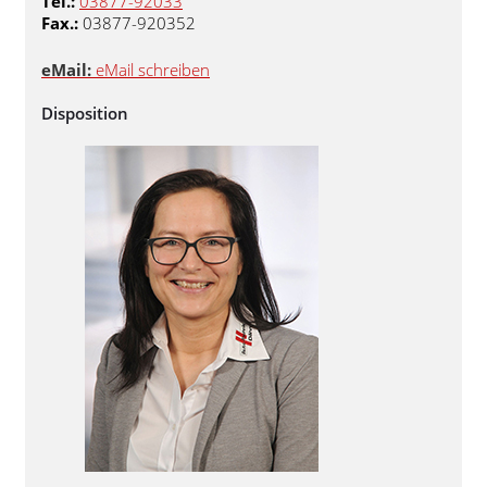
Tel.:
03877-92033
Fax.:
03877-920352
eMail:
eMail schreiben
Disposition