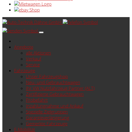
Angebote
alle Aktionen
Verkauf
Service
Fahrzeuge
Unser Fahrzeugshop
Neu- und Gebrauchtwagen
Ihr VW Nutzfahrzeug Partner (ALT)
Zertifizierte Gebrauchtwagen
Probefahrt
Inzahlungnahme und Ankauf
Spezielle Zielgruppen
Garantieverlängerung
Gemerkte Fahrzeuge
E-Mobilität