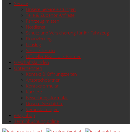
Service
Unsere Serviceleistungen
Teile & Zubehör Anfrage
Fahrzeug mieten
Notdienst
Schutz und Versicherung für ihr Fahrzeug
Finanzierung
Leasing
Service Termin
Offizieller Bear Lock Partner
Geschäftskunden
Unternehmen
Kontakt & Öffnungszeiten
Ansprechpartner
Kontaktformular
Karriere
Bewerbungsformular
Unsere Geschichte
Veranstaltungen
eBay Shop
Terminbuchung online