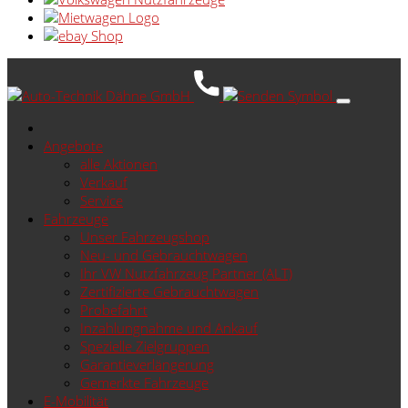
Angebote
alle Aktionen
Verkauf
Service
Fahrzeuge
Unser Fahrzeugshop
Neu- und Gebrauchtwagen
Ihr VW Nutzfahrzeug Partner (ALT)
Zertifizierte Gebrauchtwagen
Probefahrt
Inzahlungnahme und Ankauf
Spezielle Zielgruppen
Garantieverlängerung
Gemerkte Fahrzeuge
E-Mobilität