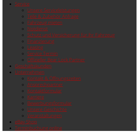
Service
Unsere Serviceleistungen
Teile & Zubehör Anfrage
Fahrzeug mieten
Notdienst
Schutz und Versicherung für ihr Fahrzeug
Finanzierung
Leasing
Service Termin
Offizieller Bear Lock Partner
Geschäftskunden
Unternehmen
Kontakt & Öffnungszeiten
Ansprechpartner
Kontaktformular
Karriere
Bewerbungsformular
Unsere Geschichte
Veranstaltungen
eBay Shop
Terminbuchung online