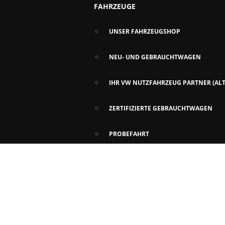
FAHRZEUGE
UNSER FAHRZEUGSHOP
NEU- UND GEBRAUCHTWAGEN
IHR VW NUTZFAHRZEUG PARTNER (ALT
ZERTIFIZIERTE GEBRAUCHTWAGEN
PROBEFAHRT
ANGEBOTE
INZAHLUNGNAHME UND ANKAUF
ALLE AKTIONEN
SPEZIELLE ZIELGRUPPEN
VERKAUF
GARANTIEVERLÄNGERUNG