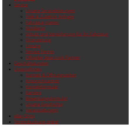
Service
Unsere Serviceleistungen
Teile & Zubehör Anfrage
Fahrzeug mieten
Notdienst
Schutz und Versicherung für ihr Fahrzeug
Finanzierung
Leasing
Service Termin
Offizieller Bear Lock Partner
Geschäftskunden
Unternehmen
Kontakt & Öffnungszeiten
Ansprechpartner
Kontaktformular
Karriere
Bewerbungsformular
Unsere Geschichte
Veranstaltungen
eBay Shop
Terminbuchung online