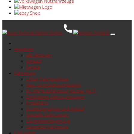
Angebote
alle Aktionen
Verkauf
Service
Fahrzeuge
Unser Fahrzeugshop
Neu- und Gebrauchtwagen
Ihr VW Nutzfahrzeug Partner (ALT)
Zertifizierte Gebrauchtwagen
Probefahrt
Inzahlungnahme und Ankauf
Spezielle Zielgruppen
Garantieverlängerung
Gemerkte Fahrzeuge
E-Mobilität