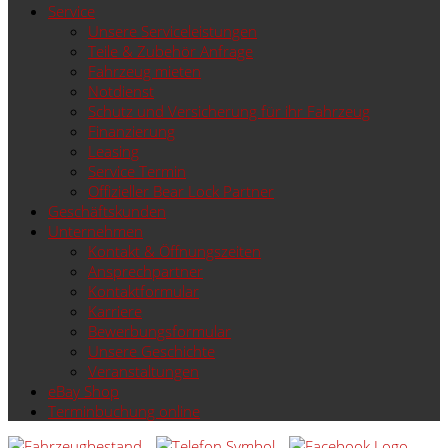
Service
Unsere Serviceleistungen
Teile & Zubehör Anfrage
Fahrzeug mieten
Notdienst
Schutz und Versicherung für ihr Fahrzeug
Finanzierung
Leasing
Service Termin
Offizieller Bear Lock Partner
Geschäftskunden
Unternehmen
Kontakt & Öffnungszeiten
Ansprechpartner
Kontaktformular
Karriere
Bewerbungsformular
Unsere Geschichte
Veranstaltungen
eBay Shop
Terminbuchung online