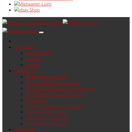
Angebote
alle Aktionen
Verkauf
Service
Fahrzeuge
Unser Fahrzeugshop
Neu- und Gebrauchtwagen
Ihr VW Nutzfahrzeug Partner (ALT)
Zertifizierte Gebrauchtwagen
Probefahrt
Inzahlungnahme und Ankauf
Spezielle Zielgruppen
Garantieverlängerung
Gemerkte Fahrzeuge
E-Mobilität