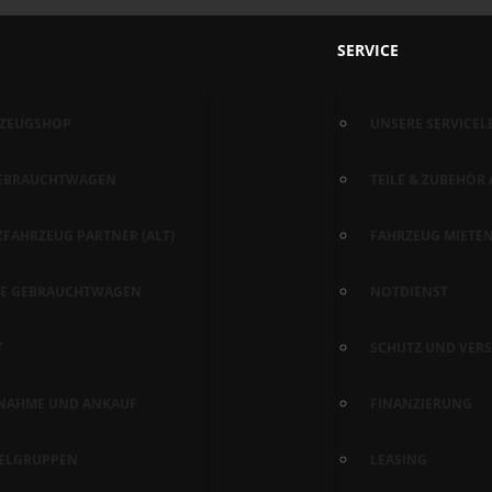
SERVICE
RZEUGSHOP
UNSERE SERVICEL
GEBRAUCHTWAGEN
TEILE & ZUBEHÖR
ZFAHRZEUG PARTNER (ALT)
FAHRZEUG MIETE
RTE GEBRAUCHTWAGEN
NOTDIENST
T
SCHUTZ UND VERS
NAHME UND ANKAUF
FINANZIERUNG
ZIELGRUPPEN
LEASING