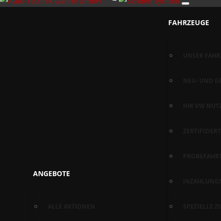
FAHRZEUGE
UNSER FAH
NEU- UND 
IHR VW NUT
ZERTIFIZIE
PROBEFAHR
ANGEBOTE
INZAHLUNG
ALLE AKTIONEN
SPEZIELLE 