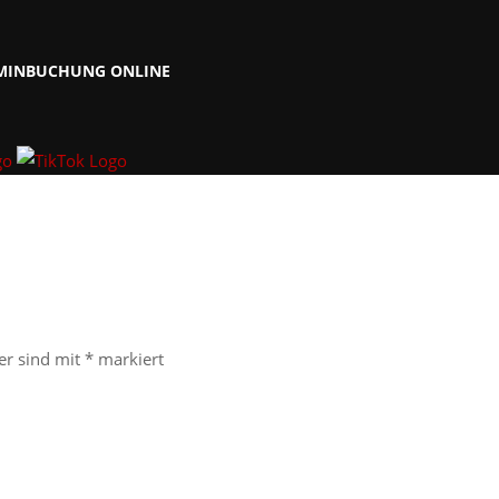
MINBUCHUNG ONLINE
er sind mit
*
markiert