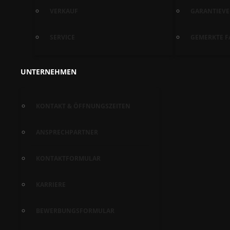
VERKAUF
GARANTIEV
SERVICE
GEMERKTE F
UNTERNEHMEN
KONTAKT & ÖFFNUNGSZEITEN
ANSPRECHPARTNER
KONTAKTFORMULAR
KARRIERE
BEWERBUNGSFORMULAR