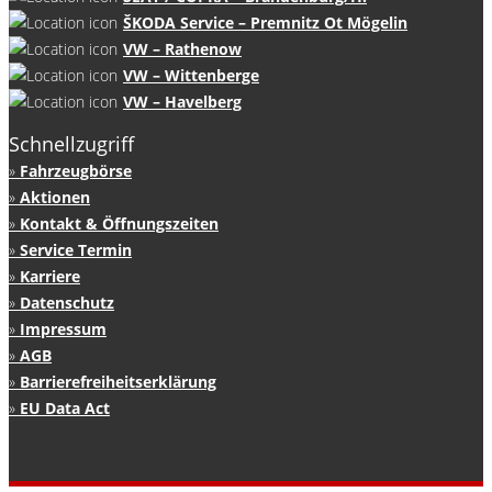
ŠKODA Service – Premnitz Ot Mögelin
VW – Rathenow
VW – Wittenberge
VW – Havelberg
Schnellzugriff
Fahrzeugbörse
Aktionen
Kontakt & Öffnungszeiten
Service Termin
Karriere
Datenschutz
Impressum
AGB
Barrierefreiheitserklärung
EU Data Act