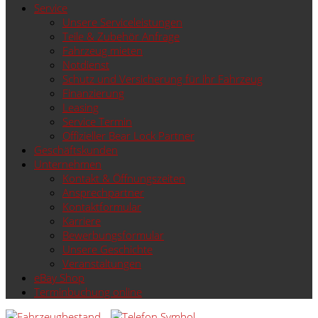
Service
Unsere Serviceleistungen
Teile & Zubehör Anfrage
Fahrzeug mieten
Notdienst
Schutz und Versicherung für ihr Fahrzeug
Finanzierung
Leasing
Service Termin
Offizieller Bear Lock Partner
Geschäftskunden
Unternehmen
Kontakt & Öffnungszeiten
Ansprechpartner
Kontaktformular
Karriere
Bewerbungsformular
Unsere Geschichte
Veranstaltungen
eBay Shop
Terminbuchung online