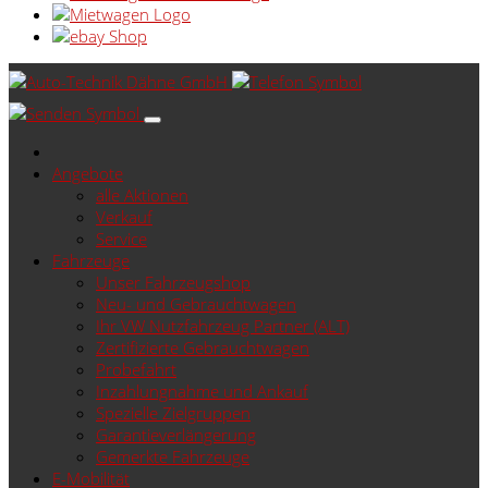
Angebote
alle Aktionen
Verkauf
Service
Fahrzeuge
Unser Fahrzeugshop
Neu- und Gebrauchtwagen
Ihr VW Nutzfahrzeug Partner (ALT)
Zertifizierte Gebrauchtwagen
Probefahrt
Inzahlungnahme und Ankauf
Spezielle Zielgruppen
Garantieverlängerung
Gemerkte Fahrzeuge
E-Mobilität