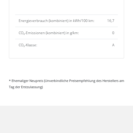
Umwelt und Normen
Energieverbrauch (kombiniert) in kWh/100 km:
16,7
CO₂-Emissionen (kombiniert) in g/km:
0
CO₂-Klasse:
A
* Ehemaliger Neupreis (Unverbindliche Preisempfehlung des Herstellers am
Tag der Erstzulassung)