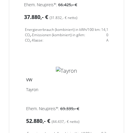
Ehem. Neupreis*:
66.425,- €
37.880,- €
(31.832,- € netto)
Energieverbrauch (kombiniert) in kWh/100 km:
14,1
CO₂-Emissionen (kombiniert) in g/km:
0
CO₂-Klasse:
A
VW
Tayron
Ehem. Neupreis*:
69.339,- €
52.880,- €
(44.437,- € netto)