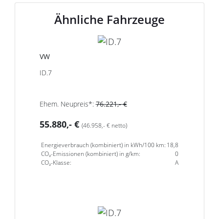
Ähnliche Fahrzeuge
VW
ID.7
Ehem. Neupreis*:
76.221,- €
55.880,- €
(46.958,- € netto)
Energieverbrauch (kombiniert) in kWh/100 km:
18,8
CO₂-Emissionen (kombiniert) in g/km:
0
CO₂-Klasse:
A