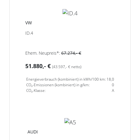
VW
ID.4
Ehem. Neupreis*:
67.274,- €
51.880,- €
(43.597,- € netto)
Energieverbrauch (kombiniert) in kWh/100 km:
18,0
CO₂-Emissionen (kombiniert) in g/km:
0
CO₂-Klasse:
A
AUDI