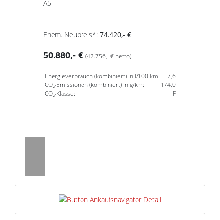
A5
Ehem. Neupreis*:
74.420,- €
50.880,- €
(42.756,- € netto)
Energieverbrauch (kombiniert) in l/100 km:
7,6
CO₂-Emissionen (kombiniert) in g/km:
174,0
CO₂-Klasse:
F