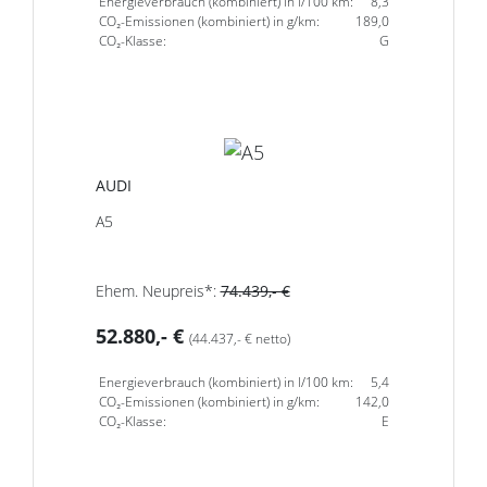
Energieverbrauch (kombiniert) in l/100 km:
8,3
CO₂-Emissionen (kombiniert) in g/km:
189,0
CO₂-Klasse:
G
AUDI
A5
Ehem. Neupreis*:
74.439,- €
52.880,- €
(44.437,- € netto)
Energieverbrauch (kombiniert) in l/100 km:
5,4
CO₂-Emissionen (kombiniert) in g/km:
142,0
CO₂-Klasse:
E