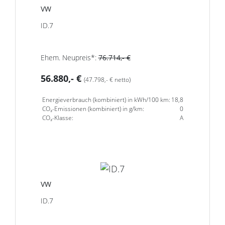
VW
ID.7
Ehem. Neupreis*:
76.714,- €
56.880,- €
(47.798,- € netto)
Energieverbrauch (kombiniert) in kWh/100 km:
18,8
CO₂-Emissionen (kombiniert) in g/km:
0
CO₂-Klasse:
A
VW
ID.7