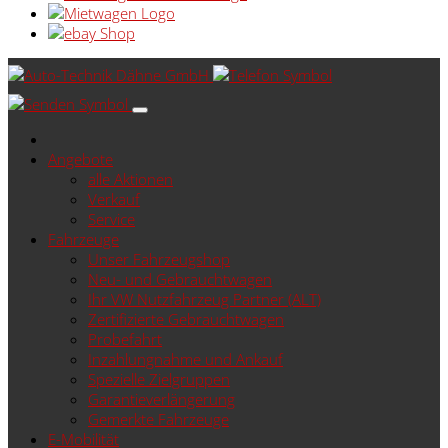
Angebote
alle Aktionen
Verkauf
Service
Fahrzeuge
Unser Fahrzeugshop
Neu- und Gebrauchtwagen
Ihr VW Nutzfahrzeug Partner (ALT)
Zertifizierte Gebrauchtwagen
Probefahrt
Inzahlungnahme und Ankauf
Spezielle Zielgruppen
Garantieverlängerung
Gemerkte Fahrzeuge
E-Mobilität