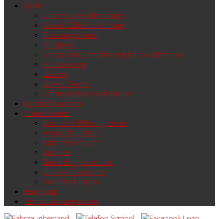
Service
Unsere Serviceleistungen
Teile & Zubehör Anfrage
Fahrzeug mieten
Notdienst
Schutz und Versicherung für ihr Fahrzeug
Finanzierung
Leasing
Service Termin
Offizieller Bear Lock Partner
Geschäftskunden
Unternehmen
Kontakt & Öffnungszeiten
Ansprechpartner
Kontaktformular
Karriere
Bewerbungsformular
Unsere Geschichte
Veranstaltungen
eBay Shop
Terminbuchung online